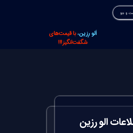
 و جو
اَلو رِزین،
با قیمت‌های
شگفت‌انگیز!!!
اعات الو رزین