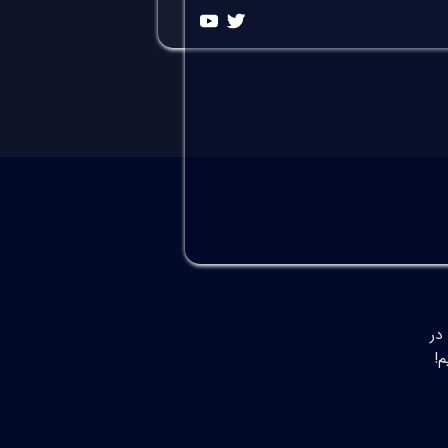
در
م!