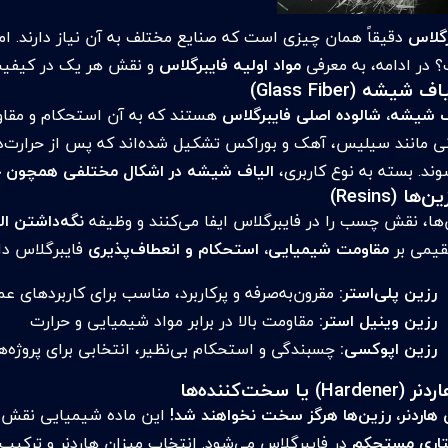
رگلاس
دقیقاً همان چیزی است که صنایع مختلف به آن نیاز دارند. ام
 در ادامه، به معرفی
مواد اولیه فایبرگلاس
و نقش هر یک در کیفیت و
اف شیشه (Glass Fiber)
ف شیشه، شالوده اصلی فایبرگلاس
هستند که به آن استحکام و مقاومت
ی مانند سیلیس، آهک و بوراکس تشکیل شده‌اند که پس از حرارت‌د
وند. بسته به نوع کاربری،
الیاف شیشه در اشکال مختلفی همچون حص
ن‌ها (Resins)
‌ها، نقش چسب را در فایبرگلاس ایفا می‌کنند و وظیفه
نگه‌داشتن ال
یمی بر
مقاومت شیمیایی، استحکام و انعطاف‌پذیری
فایبرگلاس دار
رزین پلی‌استر:
مقرون‌به‌صرفه و پرکاربرد، مناسب برای کاربردهای ع
رزین وینیل استر:
مقاومت بالا در برابر مواد شیمیایی و حرارت
رزین اپوکسی:
چسبندگی و استحکام بی‌نظیر، انتخابی برای پروژه
نر (Hardener) یا سخت‌کننده‌ها
 هاردنر، رزین‌ها هرگز سخت نخواهند شد!
این ماده شیمیایی نقش کا
اری مستحکم
در فایبرگلاس می‌شود. انتخاب میزان هاردنر و ترکیب