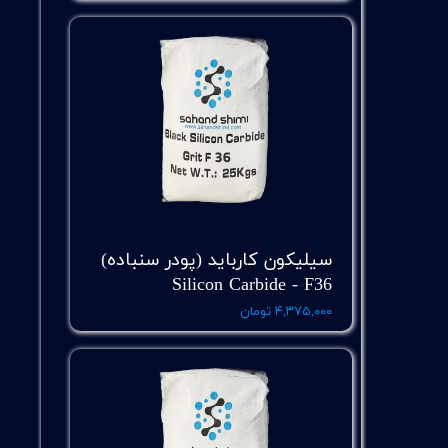
سیلیکون کارباید (پودر سنباده)
Silicon Carbide - F36
۴,۳۷۵,۰۰۰ تومان