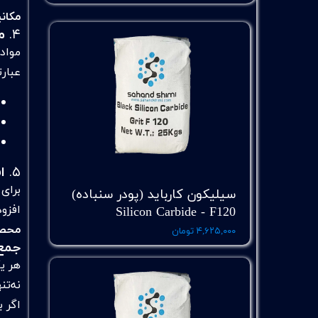
مکان
۴.
مو
مواد 
عبارت
۵.
ا
برای
سیلیکون کارباید (پودر سنباده)
افزو
Silicon Carbide - F120
محص
۴,۶۲۵,۰۰۰ تومان
جمع‌
هر ی
نه‌ت
اگر 