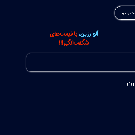
 و جو
اَلو رِزین،
با قیمت‌های
شگفت‌انگیز!!!
رن