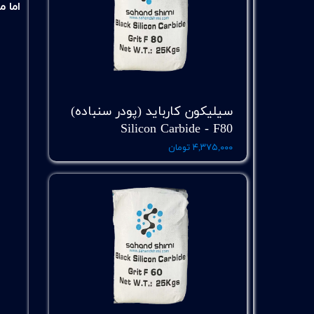
اما م
سیلیکون کارباید (پودر سنباده)
Silicon Carbide - F80
۴,۳۷۵,۰۰۰ تومان