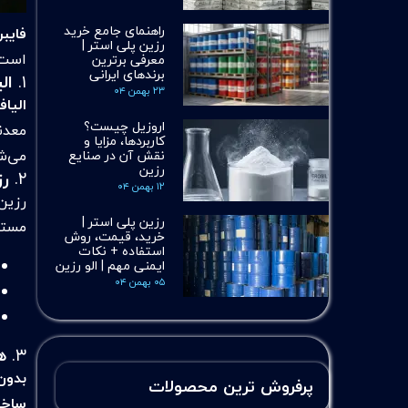
راهنمای جامع خرید
فایب
رزین پلی استر |
است؟
معرفی برترین
برندهای ایرانی
۱.
الی
۲۳ بهمن ۰۴
الیا
اروزیل چیست؟
معدن
کاربردها، مزایا و
می‌ش
نقش آن در صنایع
رزین
۲.
رزی
۱۲ بهمن ۰۴
رزین
رزین پلی استر |
مستق
خرید، قیمت، روش
استفاده + نکات
ایمنی مهم | الو رزین
۰۵ بهمن ۰۴
۳.
هارد
بدون
پرفروش ترین محصولات
ساخت