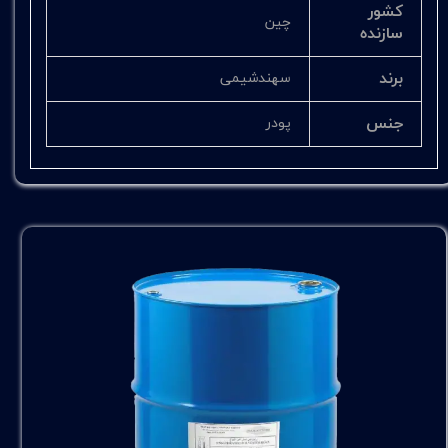
کشور
چین
سازنده
برند
سهندشیمی
جنس
پودر