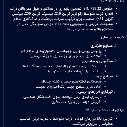
ویژگی‌های فنی
خلوص 99.32٪ SiC
: تضمین پایداری در عملکرد و طول عمر بالای ذرات
اندازه ذرات متوسط (کوآرتر گِرِین 16٪، بَیسیک گِرِین 50٪، مِیکس
گِرِین 81٪)
: مناسب برای ترکیب سرعت برداشت و صاف‌کاری سطح
مقاومت حرارتی و شیمیایی بالا
: حفظ خواص سایندگی حتی در
دماهای بالا و محیط‌های خورنده
کاربردهای اصلی
صنایع فلزکاری
پولیش پیش‌نهایی و برداشتن ناهمواری‌های سطح فلز
آماده‌سازی سطح برای جوشکاری یا پوشش‌دهی
سنگ‌زنی و ساب‌زنی
عملیات سریع برداشتن لایه‌های ضخیم از سنگ یا فلز
مناسب برای پرداخت اولیه و متوسط
صنایع چوب
صاف‌کاری تخته‌های چوب و تخته چندلایه
آماده‌سازی سطح جهت رنگ‌آمیزی یا لمینت
تیزکاری ابزارهای برشی
بازسازی لبه‌ی برش تیغه‌ها بدون افت شکل هندسی
افزایش دوام ابزار با پرداخت دقیق
مزایای استفاده از مش 36
کارایی بالا در زمان کوتاه
: ذرات متوسط با قدرت برش مناسب،
عملیات را سریع‌تر می‌کنند.