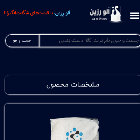
اَلو رِزین،
با قیمت‌های شگفت‌انگیز!!!
جست و جو
مشخصات محصول