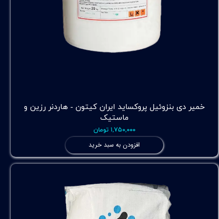
خمیر دی بنزوئیل پروکساید ایران کیتون - هاردنر رزین و
ماستیک
۱,۷۵۰,۰۰۰ تومان
افزودن به سبد خرید