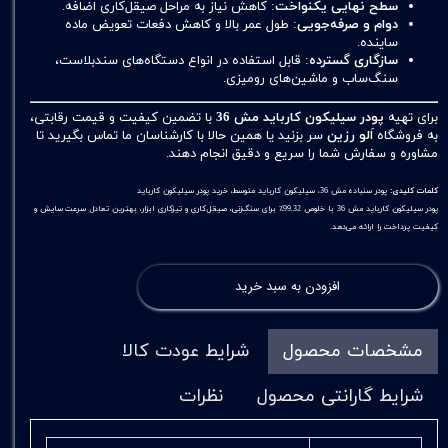
سطح نهایی یکنواخت
: کاهش نیاز به مراحل صیقل‌کاری اضافه.
دوام و صرفه‌جویی
: طول عمر بالا و کاهش دفعات تعویض ماده
ساینده.
سازگاری گسترده
: قابل استفاده در انواع دستگاه‌های سندبلاست،
سنگ‌ساب و ماشین‌های رومیزی.
برای تهیه
پودر سیلیکون کارباید مش 36
با تضمین کیفیت و قیمت رقابتی،
به فروشگاه
اَلو رزین
سر بزنید یا همین حالا با کارشناسان ما تماس بگیرید تا
مشاوره و سفارش شما را سریع و دقیق انجام دهند.
کلمات کلیدی:
پودر سنباده مش 36، سیلیکون کارباید متوسط، خرید پودر سیلیکون کارباید
پودر سیلیکون کارباید مش 36 با خلوص 99.32٪ برای سنگ‌زنی، صیقل‌کاری و تیزکاری ابزار، بهترین تعادل سرعت سایش و
کیفیت پرداخت را ارائه می‌دهد.
افزودن به سبد خرید
مشخصات محصول
شرایط عودت کالا
شرایط گارانتی محصول
نظرات