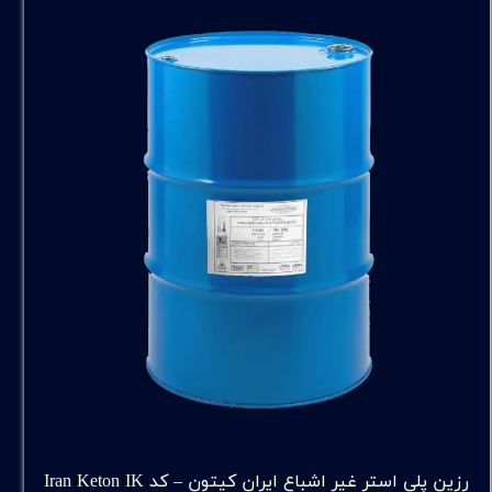
رزین پلی استر غیر اشباع ایران کیتون – کد Iran Keton IK