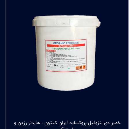
خمیر دی بنزوئیل پروکساید ایران کیتون - هاردنر رزین و