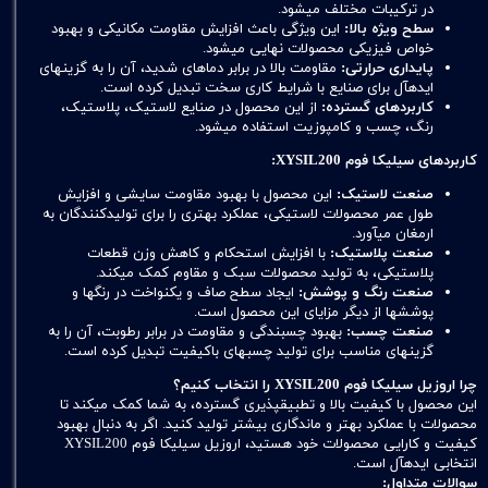
در ترکیبات مختلف میشود.
سطح ویژه بالا:
این ویژگی باعث افزایش مقاومت مکانیکی و بهبود
خواص فیزیکی محصولات نهایی میشود.
پایداری حرارتی:
مقاومت بالا در برابر دماهای شدید، آن را به گزینهای
ایدهآل برای صنایع با شرایط کاری سخت تبدیل کرده است.
کاربردهای گسترده:
از این محصول در صنایع لاستیک، پلاستیک،
رنگ، چسب و کامپوزیت استفاده میشود.
کاربردهای سیلیکا فوم XYSIL200:
صنعت لاستیک:
این محصول با بهبود مقاومت سایشی و افزایش
طول عمر محصولات لاستیکی، عملکرد بهتری را برای تولیدکنندگان به
ارمغان میآورد.
صنعت پلاستیک:
با افزایش استحکام و کاهش وزن قطعات
پلاستیکی، به تولید محصولات سبک و مقاوم کمک میکند.
صنعت رنگ و پوشش:
ایجاد سطح صاف و یکنواخت در رنگها و
پوششها از دیگر مزایای این محصول است.
صنعت چسب:
بهبود چسبندگی و مقاومت در برابر رطوبت، آن را به
گزینهای مناسب برای تولید چسبهای باکیفیت تبدیل کرده است.
چرا اروزیل سیلیکا فوم XYSIL200 را انتخاب کنیم؟
این محصول با کیفیت بالا و تطبیقپذیری گسترده، به شما کمک میکند تا
محصولات با عملکرد بهتر و ماندگاری بیشتر تولید کنید. اگر به دنبال بهبود
کیفیت و کارایی محصولات خود هستید، اروزیل سیلیکا فوم XYSIL200
انتخابی ایدهآل است.
سوالات متداول: