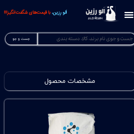
اَلو رِزین،
با قیمت‌های شگفت‌انگیز!!!
جست و جو
مشخصات محصول