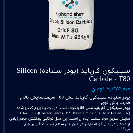
سیلیکون کارباید (پودر سنباده) Silicon
Carbide - F80
۴,۳۷۵,۰۰۰ تومان
پودر سنباده سیلیکون کارباید مش 80 | سرعت‌سایش بالا و
قدرت برش قوی
پودر سیلیکون کارباید مش 80
با ذرات نسبتاً درشت و توزیع کنترل‌شده
(Coarser Grains 16٪، Basic Grains 53٪، Mix Grains 80٪)، برای عملیات
سایش سریعِ مواد سخت ایده‌آل است. این مدل توانایی برداشتن حجم زیادی
از ماده را در زمان کوتاه دارد و در عین حال سطح نسبتاً صافی بر جای
می‌گذارد.