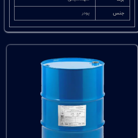
جنس
پودر