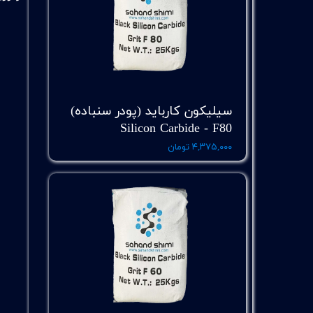
سیلیکون کارباید (پودر سنباده)
Silicon Carbide - F80
۴,۳۷۵,۰۰۰ تومان