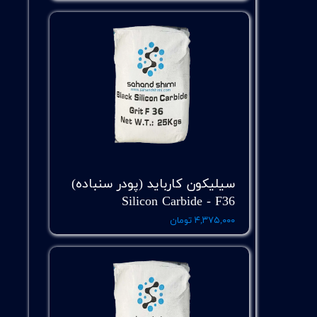
سیلیکون کارباید (پودر سنباده)
Silicon Carbide - F36
۴,۳۷۵,۰۰۰ تومان