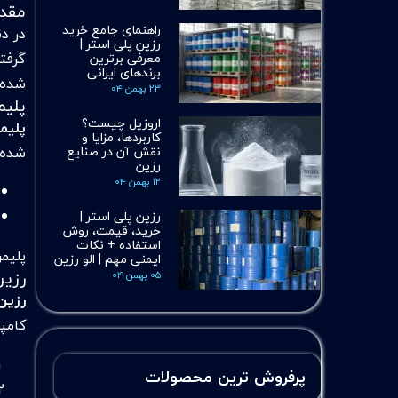
مقد
راهنمای جامع خرید
در د
رزین پلی استر |
گرفت
معرفی برترین
برندهای ایرانی
شده‌ا
۲۳ بهمن ۰۴
پلی
اروزیل چیست؟
پلیمر
کاربردها، مزایا و
نقش آن در صنایع
شده‌
رزین
۱۲ بهمن ۰۴
رزین پلی استر |
خرید، قیمت، روش
استفاده + نکات
پلیم
ایمنی مهم | الو رزین
رزی
۰۵ بهمن ۰۴
رزین‌
کامپ
پرفروش ترین محصولات