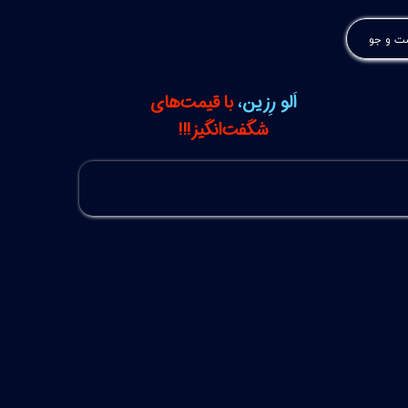
 و جو
اَلو رِزین،
با قیمت‌های
شگفت‌انگیز!!!