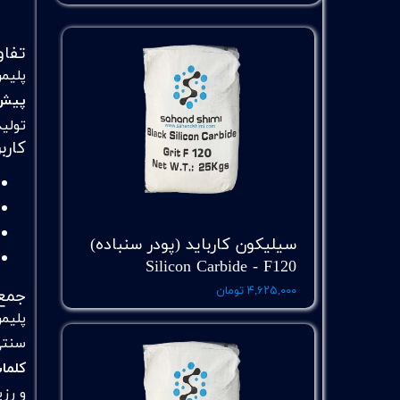
تفاو
پلیم
پیش‌س
تولید
کارب
سیلیکون کارباید (پودر سنباده)
Silicon Carbide - F120
جمع‌
۴,۶۲۵,۰۰۰ تومان
پلیم
سنتی 
کلما
و رز