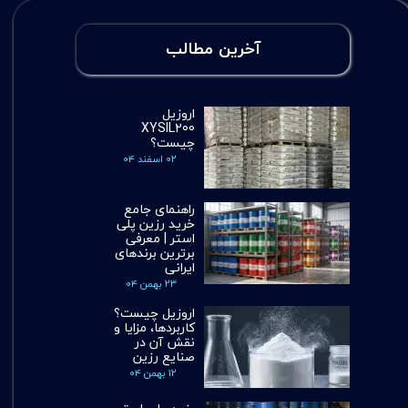
آخرین مطالب
اروزیل
XYSIL200
چیست؟
۰۲ اسفند ۰۴
راهنمای جامع
خرید رزین پلی
استر | معرفی
برترین برندهای
ایرانی
۲۳ بهمن ۰۴
اروزیل چیست؟
کاربردها، مزایا و
نقش آن در
صنایع رزین
۱۲ بهمن ۰۴