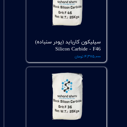
سیلیکون کارباید (پودر سنباده)
Silicon Carbide - F46
۴,۳۷۵,۰۰۰ تومان