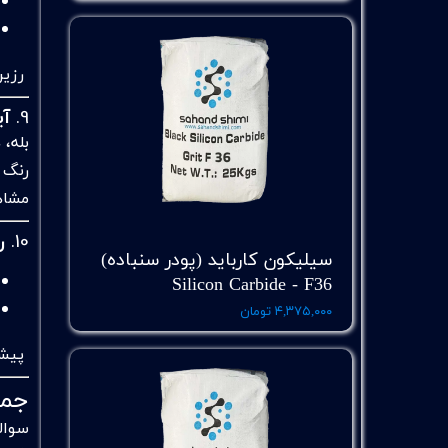
رزین‌
9.
آی
بله،
رنگ ک
مشاه
10.
ر
سیلیکون کارباید (پودر سنباده)
Silicon Carbide - F36
۴,۳۷۵,۰۰۰ تومان
پیشن
جمع
سوالا