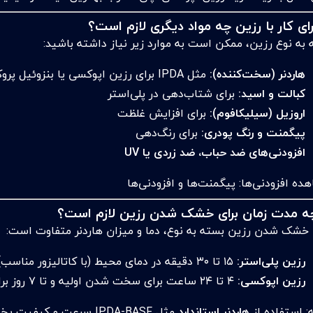
رای کار با رزین چه مواد دیگری لازم است؟
 به نوع رزین، ممکن است به موارد زیر نیاز داشته باشید:
هاردنر (سخت‌کننده):
مثل IPDA برای رزین اپوکسی یا بنزوئیل پروکساید برای پلی‌استر
کبالت و اسید:
برای شتاب‌دهی در پلی‌استر
اروزیل (سیلیکافوم):
برای افزایش غلظت
پیگمنت و رنگ پودری:
برای رنگ‌دهی
افزودنی‌های ضد حباب، ضد زردی یا UV
ده افزودنی‌ها:
پیگمنت‌ها و افزودنی‌ها
ه مدت زمان برای خشک شدن رزین لازم است؟
 خشک شدن رزین بسته به نوع، دما و میزان هاردنر متفاوت است:
رزین پلی‌استر:
۱۵ تا ۳۰ دقیقه در دمای محیط (با کاتالیزور مناسب)
رزین اپوکسی:
۴ تا ۲۴ ساعت برای سخت شدن اولیه و تا ۷ روز برای پخت کامل
: استفاده از
هاردنر استاندارد
مثل IPDA-BASF سرعت و کیفیت پخت را بهینه می‌کند.