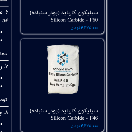
6.
م
سیلیکون کارباید (پودر سنباده)
این م
Silicon Carbide - F60
۴,۳۷۵,۰۰۰ تومان
دهار
7.
ر
توصی
سیلیکون کارباید (پودر سنباده)
8.
چ
Silicon Carbide - F46
۴,۳۷۵,۰۰۰ تومان