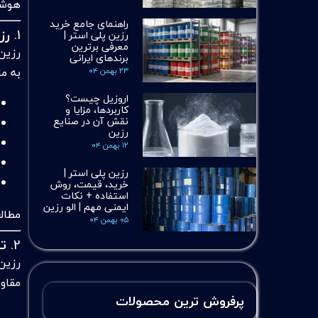
هوشم
راهنمای جامع خرید
1.
رز
رزین پلی استر |
معرفی برترین
برندهای ایرانی
به ما
۲۳ بهمن ۰۴
اروزیل چیست؟
کاربردها، مزایا و
نقش آن در صنایع
رزین
۱۲ بهمن ۰۴
رزین پلی استر |
خرید، قیمت، روش
استفاده + نکات
ایمنی مهم | الو رزین
مطال
۰۵ بهمن ۰۴
2.
ت
رزین
مقاو
پرفروش ترین محصولات