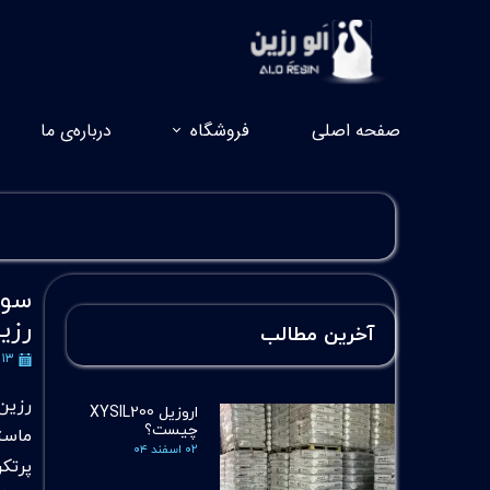
صفحه اصلی
فروشگاه
درباره‌ی ما
سوا
رزی
آخرین مطالب
۱۳ اردیبهشت ۱۴۰۴
رزین
اروزیل XYSIL200
چیست؟
ماست
۰۲ اسفند ۰۴
پرتک