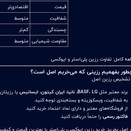
قیمت
اقتصادی‌تر
شفافیت
متوسط
چسبندگی
کم‌تر
مقاومت شیمیایی
متوسط
عه کامل:
تفاوت رزین پلی‌استر و اپوکسی
طور بفهمیم رزینی که می‌خریم اصل است؟
 تشخیص رزین اصل:
برند معتبر مثل
BASF، LG، نانیا، ایران کیتون، ایساتیس
یا رزیتان 
به شفافیت، ویسکوزیته و بسته‌بندی توجه کنید.
از فروشگاه‌های معتبر و دارای نماد اعتماد خرید کنید.
فاکتور رسمی
را حتماً دریافت کنید.
 اصل بخرید:
خرید رزین اپوکسی، پلی‌استر با بهترین قیمت و کیفی