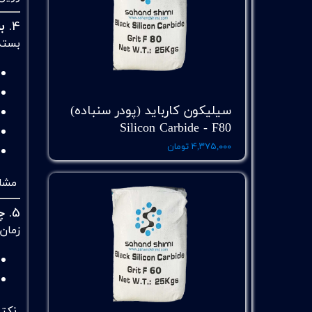
4.
ب
بسته
سیلیکون کارباید (پودر سنباده)
Silicon Carbide - F80
۴,۳۷۵,۰۰۰ تومان
مشاه
5.
چ
زمان
نکته