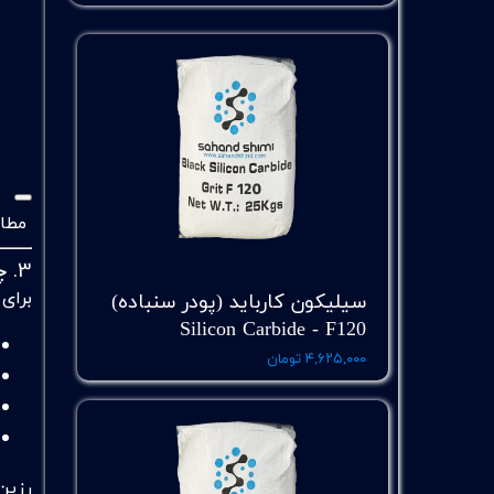
مطال
3.
چ
برای
سیلیکون کارباید (پودر سنباده)
Silicon Carbide - F120
۴,۶۲۵,۰۰۰ تومان
رزین