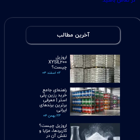
آخرین مطالب
اروزیل
XYSIL200
چیست؟
۰۲ اسفند ۰۴
راهنمای جامع
خرید رزین پلی
استر | معرفی
برترین برندهای
ایرانی
۲۳ بهمن ۰۴
اروزیل چیست؟
کاربردها، مزایا و
نقش آن در