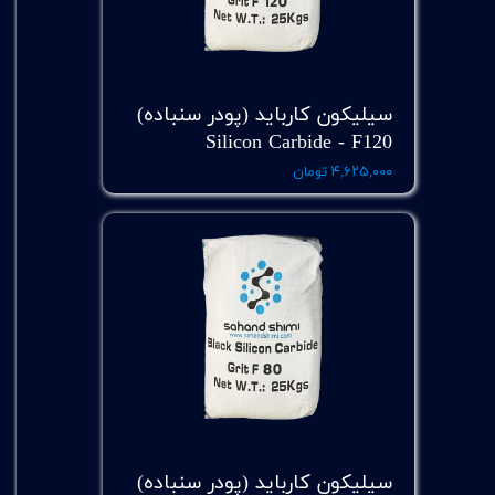
سیلیکون کارباید (پودر سنباده)
Silicon Carbide - F120
۴,۶۲۵,۰۰۰ تومان
سیلیکون کارباید (پودر سنباده)