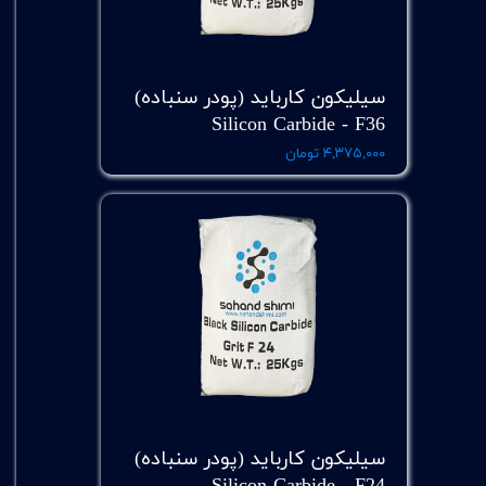
سیلیکون کارباید (پودر سنباده)
Silicon Carbide - F36
۴,۳۷۵,۰۰۰ تومان
سیلیکون کارباید (پودر سنباده)