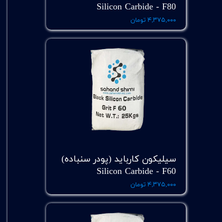
Silicon Carbide - F80
۴,۳۷۵,۰۰۰ تومان
سیلیکون کارباید (پودر سنباده)
Silicon Carbide - F60
۴,۳۷۵,۰۰۰ تومان