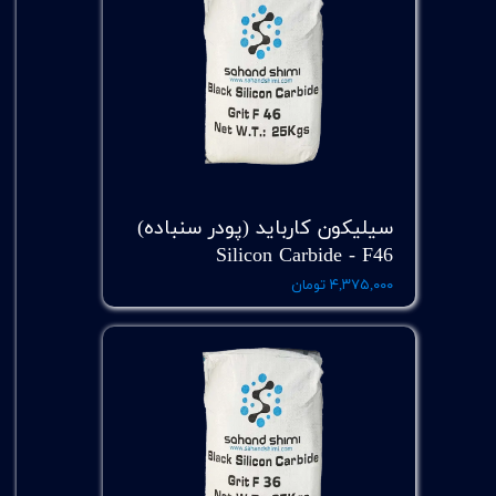
سیلیکون کارباید (پودر سنباده)
Silicon Carbide - F46
۴,۳۷۵,۰۰۰ تومان