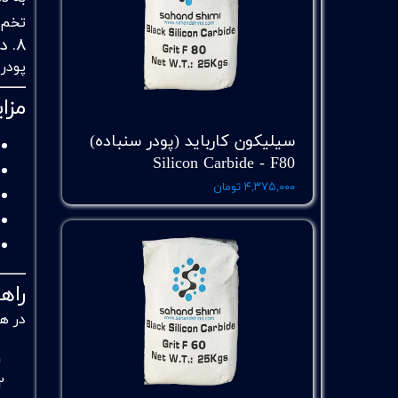
تخم‌
۸. داروسازی و بهداشتی
پودر مش ۱۵۰۰ در
مزا
سیلیکون کارباید (پودر سنباده)
Silicon Carbide - F80
۴,۳۷۵,۰۰۰ تومان
راه
در ه