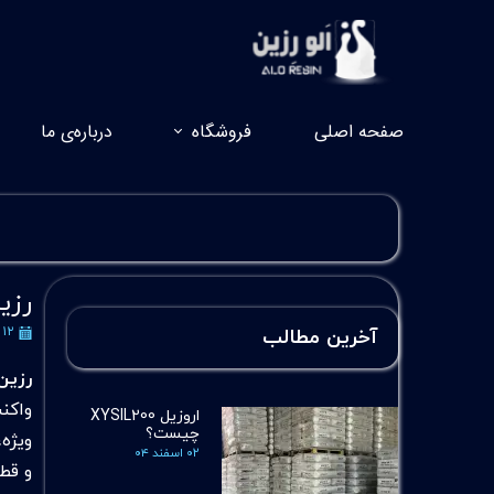
صفحه اصلی
فروشگاه
درباره‌ی ما
رزین 
۱۲ شهریور ۱۴۰۴
آخرین مطالب
رزین فنو
واکن
اروزیل XYSIL200
چیست؟
ویژه،
۰۲ اسفند ۰۴
و قط