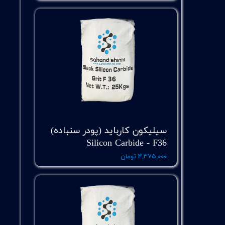
سیلیکون کارباید (پودر سنباده)
Silicon Carbide - F36
۴,۳۷۵,۰۰۰ تومان