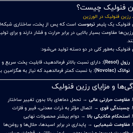
ن فنولیک چیست؟
 رزین فنولیک در الورزین
 فنولیک یک پلیمر
ترموست
است که پس از پخت، ساختاری شبکه‌ای
زین‌ها مقاومت بسیار بالایی در برابر حرارت و فشار دارند و برای ت
د.
 فنولیک به‌طور کلی در دو دسته تولید می‌شود:
رزول (Resol):
دارای نسبت بالاتر فرمالدهید، قابلیت پخت سریع و بد
نوالاک (Novolac):
با نسبت کمتر فرمالدهید که نیاز به هگزامین ب
گی‌ها و مزایای رزین فنولیک
مقاومت حرارتی عالی
→ تحمل دماهای بالا بدون تغییر ساختار
چسبندگی قوی
→ اتصال مؤثر به ذرات معدنی، فیبر و فلزات
استحکام مکانیکی بالا
→ دوام بیشتر محصولات نهایی
مقاومت شیمیایی
→ پایداری در برابر اسیدها، حلال‌ها و روغن‌ها
خاصیت دیرسوز و نسوز بودن
→ ایمنی بالاتر در قطعات حساس