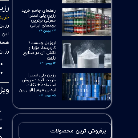
رزی
راهنمای جامع خرید
رزین پلی استر |
خرید
معرفی برترین
رزین
برندهای ایرانی
۲۳ بهمن ۰۴
این ر
هستن
اروزیل چیست؟
کاربردها، مزایا و
رزین
نقش آن در صنایع
رزین
۱۲ بهمن ۰۴
رزین پلی استر |
خرید، قیمت، روش
استفاده + نکات
ویژ
ایمنی مهم | الو رزین
۰۵ بهمن ۰۴
پرفروش ترین محصولات