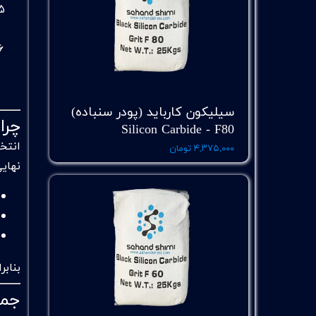
سیلیکون کارباید (پودر سنباده)
چرا
Silicon Carbide - F80
انتخ
۴,۳۷۵,۰۰۰ تومان
نهایی
بناب
جمع