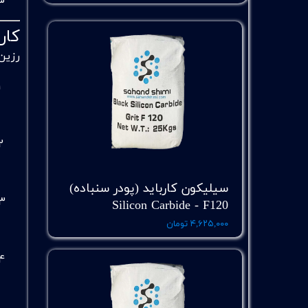
کار
رزین
سیلیکون کارباید (پودر سنباده)
Silicon Carbide - F120
۴,۶۲۵,۰۰۰ تومان