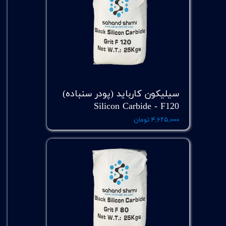
سیلیکون کارباید (پودر سنباده)
Silicon Carbide - F120
۴,۶۲۵,۰۰۰ تومان