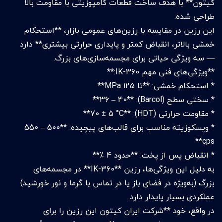
کیتون** با هدف ساخت قطعات کامپوزیتی با مقاومت بالا
طراحی شده.
این رزین در مقایسه با رزین‌های عمومی بازار، **استحکام
خمشی بالاتر، انقباض کمتر و پایداری حرارتی بیشتری** دارد
— سه ویژگی حیاتی برای مجسمه‌سازی‌های بزرگ.
**ویژگی‌های فنی مهم IK-360:**
* استحکام خمشی: **تا 125 MPa**
* سختی سطح (Barcol): **36 – 40**
* مقاومت حرارتی (HDT): **70 ± 5 °C**
* ویسکوزیته مناسب برای قالب‌های پیچیده: **500 – 550
cps**
* انقباض پس از پخت: **حدود 4 ٪**
به دلیل این ویژگی‌ها، رزین **IK-360** در مجسمه‌های
بزرگ (به‌ویژه در فضای باز یا در تماس با گرما و نور خورشید)
عملکردی بسیار پایدار دارد.
در واقع، خود **شرکت ایران کیتون این رزین را برای