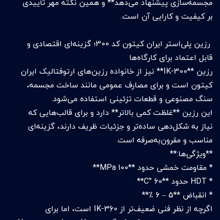
مجسمه‌سازی پیشنهاد می‌دهد** و همین نکته مهر تأییدی
بر کیفیت و کارایی آن است.
رزین پلی‌استر ایران کیتون کد 300؛ گزینه‌ای اقتصادی و
قابل اعتماد برای کارگاه‌ها
رزین **IK-300** نیز از خانواده رزین‌های ارتوفتالیک ایران
کیتون است و برای مصارف عمومی مانند ساخت مجسمه،
سنگ مصنوعی و قطعات تزئینی استفاده می‌شود.
این رزین **غلظت کمی بالاتر** دارد و برای قالب‌هایی که
نیاز به شکل‌دهی ساده‌تر و جزئیات ظریف دارند، گزینه‌ای
مناسب و مقرون‌به‌صرفه است.
**ویژگی‌ها:**
* مقاومت خمشی حدود **100 MPa**
* HDT حدود **60 °C**
* انقباض **5 – 6 ٪**
اگرچه از نظر فنی ضعیف‌تر از IK-360 است، اما برای