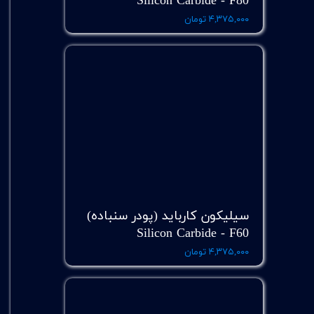
Silicon Carbide - F80
۴,۳۷۵,۰۰۰ تومان
سیلیکون کارباید (پودر سنباده)
Silicon Carbide - F60
۴,۳۷۵,۰۰۰ تومان