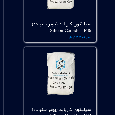
سیلیکون کارباید (پودر سنباده)
Silicon Carbide - F36
۴,۳۷۵,۰۰۰ تومان
سیلیکون کارباید (پودر سنباده)