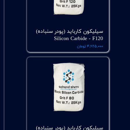
سیلیکون کارباید (پودر سنباده)
Silicon Carbide - F120
۴,۶۲۵,۰۰۰ تومان
سیلیکون کارباید (پودر سنباده)