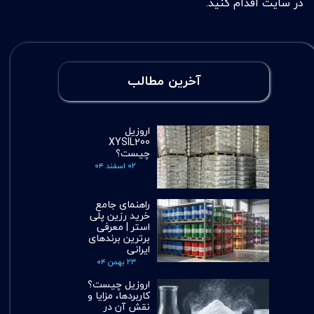
در سایت اقدام کنید.
آخرین مطالب
اروزیل
XYSIL200
چیست؟
۰۲ اسفند ۰۴
راهنمای جامع
خرید رزین پلی
استر | معرفی
برترین برندهای
ایرانی
۲۳ بهمن ۰۴
اروزیل چیست؟
کاربردها، مزایا و
نقش آن در