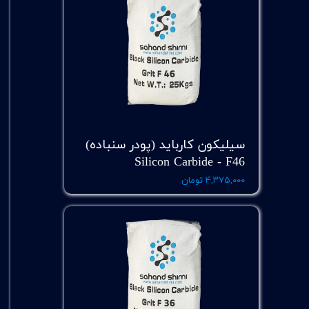
سیلیکون کارباید (پودر سنباده)
Silicon Carbide - F46
۴,۳۷۵,۰۰۰ تومان