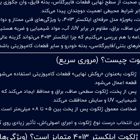
 صحبت از سطح نهایی قطعات فایبرگلاس، بدنه قایق، وان جکوزی یا 
رابر شرایط محیطی اهمیت دوچندان پیدا می‌کند.
ژلکوت، به‌ویژه مدل حرفه‌ای ایلکستر 4013، با وی
، مقاوم در برابر UV، آب، مواد شیمیایی و ضربه هستید — این ژلکوت دقیقاً طراحی شده برای همین کار.
در ادامه با هم بررسی می‌کنیم که چر
رهای بتنی/فایبرگلاسی، بدنه خودرو و سایر قطعات کامپوزیتی باشد.
وت چیست؟ (مروری سریع)
ژلکوت به‌عنوان «روکش نهایی» قطعات کامپوزیتی استفاده می‌ش
قطعه اعمال می‌شود.
پس از پخت، ژلکوت سطحی صاف، براق و محافظ ایجاد می‌کند که هم 
شیمیایی، UV و سایش محافظت می‌کند.
ضخامت معمول ژلکوت پس از پخت بین 0.5 تا 0.8 میلی‌متر است.
راین انتخاب درست نوع ژلکوت و اجرای اصولی‌اش، تأثیر زیادی روی 
 ایلکستر 4013 متمایز است؟ (ویژگی‌ها + مشخصات فنی)