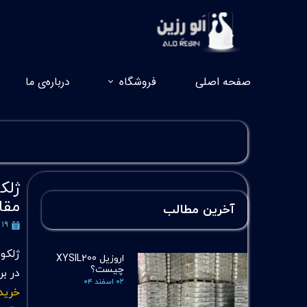
صفحه اصلی
فروشگاه
درباره‌ی ما
مقاو
آخرین مطالب
۱۹ آذر ۱۴۰۴
اروزیل XYSIL200
چیست؟
در برابر UV، مواد شیمیایی و هیدرولیز. 
۰۲ اسفند ۰۴
خرید 