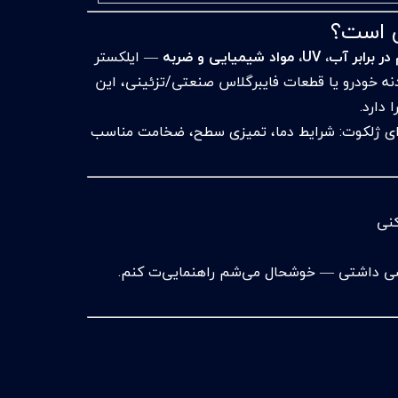
ر آب، UV، مواد شیمیایی و ضربه
— ایلکستر
بدنه خودرو یا قطعات فایبرگلاس صنعتی/تزئینی، این
 دارد.
اجرای ژلکوت: شرایط دما، تمیزی سطح، ضخامت مناسب
د خاصی داشتی — خوشحال می‌شم راهنمایی‌ت کنم.