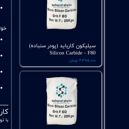
خوا
سیلیکون کارباید (پودر سنباده)
Silicon Carbide - F80
۴,۳۷۵,۰۰۰ تومان
کار
با توجه ب