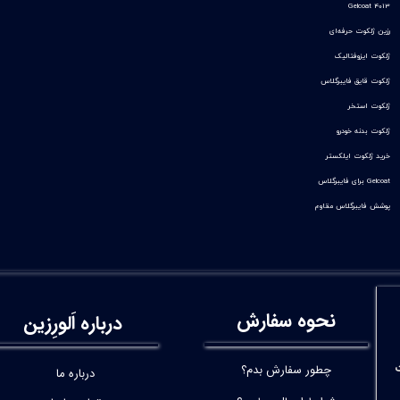
Gelcoat 4013
رزین ژلکوت حرفه‌ای
ژلکوت ایزوفتالیک
ژلکوت قایق فایبرگلاس
ژلکوت استخر
ژلکوت بدنه خودرو
خرید ژلکوت ایلکستر
Gelcoat برای فایبرگلاس
پوشش فایبرگلاس مقاوم
نحوه سفارش
درباره اَلورِزین
چطور سفارش بدم؟
درباره ما