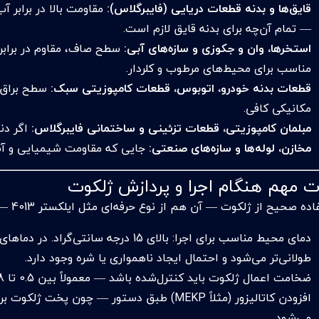
قایق‌ها و بدنه قطعات دریایی (فایبرگلاس):
— تمام آن‌چه برای بدنه قایق لازم است.
استخرها، وان و جکوزی و سازه‌های آبی:
سطح صاف، مقاوم در برابر 
مناسب برای محیط‌های مرطوب و کلردار.
قطعات بدنه خودرو، اتوبوس، قطعات کامپوزیتی سبک:
مکانیکی کافی.
مبلمان کامپوزیتی، قطعات تزئینی و ساختمانی فایبرگلاس:
اگر دن
مخازن، لوله‌ها و سازه‌های صنعتی:
جایی که مقاومت شیمیایی و آب
ت مهم هنگام اجرا و پردازش ژلکوت
 صحیح از ژلکوت — آن هم از نوع حرفه‌ای مثل ایلکستر 4013 — نیازمند رعایت چند نکته فنی است:
دمای محیط مناسب برای اجرا: بالای 15 درجه
طولانی‌تر می‌شود و احتمال ایجاد ناهمواری یا شره وجود دارد.
ضخامت اعمال ژلکوت باید کنترل‌شده باشد — معمولاً بین 0.5 تا 0.8 میلی‌متر پس از پخت.
افزودن کاتالیزور (مثلاً MEKP) طبق دستور — چون
می‌شود.