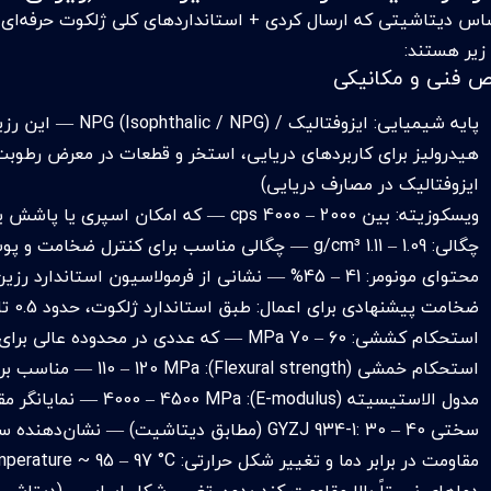
زیر هستند:
ص فنی و مکانیکی
پایه شیمیایی: ایزوفت
هیدرولیز برای کاربردهای دریایی، استخر و قطعات در معرض رطوبت 
ایزوفتالیک در مصارف دریایی)
ویسکوزیته: بین 2000 – 4000 cps — که امکان اسپری یا پاشش یکنواخت را فراهم می‌کند. (طبق دیتاشیت)
چگالی: 1.09 – 1.11 g/cm³ — چگالی مناسب برای کنترل ضخامت و پوشش یکنواخت. (دیتاشیت)
محتوای مونومر: 41 – 45% — نشانی از فرمولاسیون استاندارد رزین برای ژلکوت حرفه‌ای. (دیتاشیت)
ضخامت پیشنهادی برای اعمال: طبق استاندارد ژلکوت، حدود 0.5 تا 0.8 میلی‌متر پس از پخت.
استحکام کششی: 60 – 70 MPa — که عددی در محدوده عالی برای ژلکوت‌­­های پلی‌استر/ایزو است. (دیتاشیت)
استحکام خمشی (Flexural strength): 110 – 120 MPa — مناسب برای تحمل بارهای خمشی و ضربه. (دیتاشیت)
مدول الاستیسیته (E-modulus): 4000 – 4500 MPa — نمایانگر مقاومت بالا در برابر تغییر شکل. (دیتاشیت)
سختی GYZJ 934-1: 30 – 40 (مطابق دیتاشیت) — نشان‌دهنده سختی سطح پس از پخت.
دماهای نسبتاً بالا مقاومت کند بدون تغییر شکل اساسی. (دیتاشی