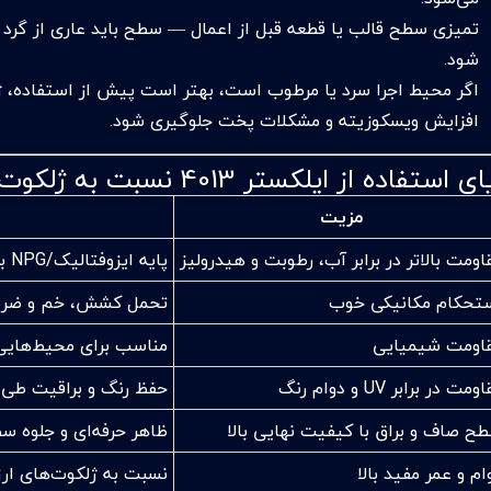
تمیزی سطح قالب یا قطعه قبل از اعمال — سطح باید عاری از گرد و 
شود.
اگر محیط اجرا سرد یا مرطوب است، بهتر است پیش از استفاده، ژلک
افزایش ویسکوزیته و مشکلات پخت جلوگیری شود.
 استفاده از ایلکستر 4013 نسبت به ژلکوت‌های معمولی
مزیت
اومت بالاتر در برابر آب، رطوبت و هیدرولیز
پایه ایزوفتالیک/NPG برای استفاده در محیط دریایی و استخر عالی است.
تحکام مکانیکی خوب
تحمل کشش، خم و ضرب
اومت شیمیایی
مناسب برای محیط‌هایی 
ومت در برابر UV و دوام رنگ
حفظ رنگ و براقیت طی ز
ح صاف و براق با کیفیت نهایی بالا
ظاهر حرفه‌ای و جلوه س
ام و عمر مفید بالا
نسبت به ژلکوت‌های ارزا