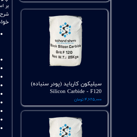
شرح 
خوا
سیلیکون کارباید (پودر سنباده)
Silicon Carbide - F120
۴,۶۲۵,۰۰۰ تومان