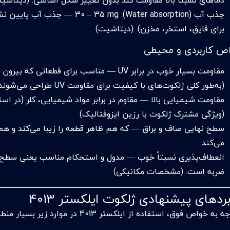
جذب آب (absorption): 30 – 35 mg
برای قایق، استخر، مخزن). (دیتاشیت)
ص کاربردی و محیطی
مقاومت بسیار خوب در برابر UV — مناسب برای
(به‌طور کلی ژلکوت‌های با کیفیت برای مقاومت UV طراحی می‌شوند)
مقاومت شیمیایی بالا — مقاوم در برابر مواد شیمیایی، کلر (در اس
(ویژگی مشترک ژلکوت با رزین ایزوفتالیک)
سطح نهایی صاف و براق — که هم ظاهر قطعه را زیبا می‌کند و هم 
می‌کند.
انعطاف‌پذیری نسبتاً خوب — مدول و استحکام مناسب یعنی سطح ن
ضربه است. (مشخصات مکانیکی)
بردهای پیشنهادی ژلکوت ایلکستر 4013
ه خواص فوق، استفاده از ایلکستر 4013 در موارد زیر بسیار منطقی و حرفه‌ای است: