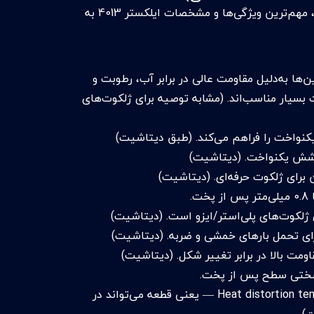
بر اساس دیتاشیتی که ارسال کردی + استانداردهای کلی ژلکوت حرفه‌ای، مهم‌ترین ویژگی‌ها و مشخصات ایلکستر 4013 به
الیک / NPG (Isophthalic / NPG) — این رزین‌ها به‌دلیل مقاومت عالی در برابر آب، رطوبت و
بسیار مناسب‌اند. (مشابه توصیه برای ژلکوت‌های
مقاومت در برابر دما و تغییر شکل حرارتی: Heat distortion temperature ~ 95 – 97 °C — یعنی قطعه می‌تواند در
ت)