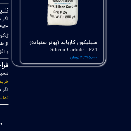
نتیجه‌
اگر 
ژلکوت
سیلیکون کارباید (پودر سنباده)
از ط
Silicon Carbide - F24
و افز
۴,۳۷۵,۰۰۰ تومان
فراخو
همین حال
خرید 
اگر 
تماس