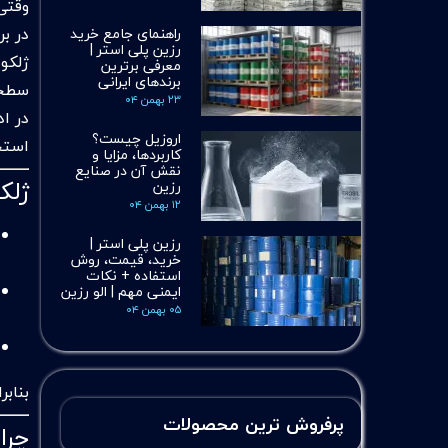
وقتی
در ب
راهنمای جامع خرید
رزین پلی استر |
معرفی برترین
برندهای ایرانی
سطحی صاف، براق
۲۳ بهمن ۰۴
اروزیل چیست؟
استخ
کاربردها، مزایا و
نقش آن در صنایع
ژلک
رزین
۱۲ بهمن ۰۴
رزین پلی استر |
خرید، قیمت، روش
استفاده + نکات
ایمنی مهم | الو رزین
۰۵ بهمن ۰۴
بناب
پرفروش ترین محصولات
چرا ژلکوت