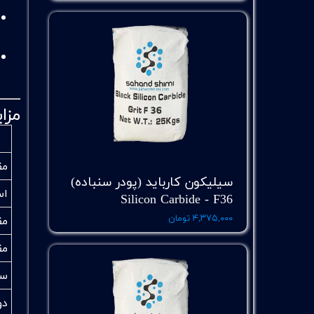
مزایای
مق
سیلیکون کارباید (پودر سنباده)
اس
Silicon Carbide - F36
مق
۴,۳۷۵,۰۰۰ تومان
مقا
سط
دو