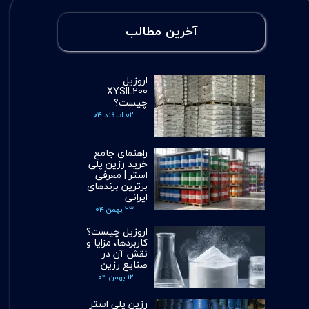
آخرین مطالب
اروزیل
XYSIL200
چیست؟
۰۲ اسفند ۰۴
راهنمای جامع
خرید رزین پلی
استر | معرفی
برترین برندهای
ایرانی
۲۳ بهمن ۰۴
اروزیل چیست؟
کاربردها، مزایا و
نقش آن در
صنایع رزین
۱۲ بهمن ۰۴
رزین پلی استر