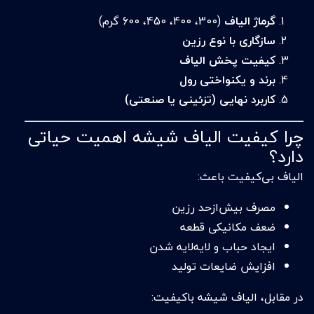
گرماژ الیاف
(300، 400، 450، 600 گرم)
سازگاری با نوع رزین
کیفیت پخش الیاف
برند و یکنواختی رول
کاربرد نهایی (تزئینی یا صنعتی)
چرا کیفیت الیاف شیشه اهمیت حیاتی
دارد؟
الیاف بی‌کیفیت باعث:
مصرف بیش‌ازحد رزین
ضعف مکانیکی قطعه
ایجاد حباب و لایه‌لایه شدن
افزایش ضایعات تولید
در مقابل، الیاف شیشه باکیفیت: