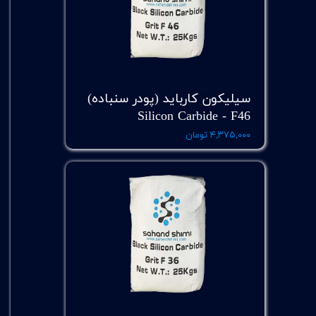
سیلیکون کارباید (پودر سنباده)
Silicon Carbide - F46
۴,۳۷۵,۰۰۰ تومان