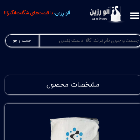
اَلو رِزین،
با قیمت‌های شگفت‌انگیز!!!
جست و جو
مشخصات محصول