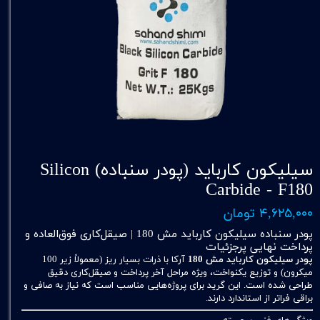
سیلیکون کارباید (پودر سنباده) Silicon
Carbide - F180
۴,۶۲۵,۰۰۰ تومان
پودر سنباده سیلیکون کارباید مش 180 | صیقل‌کاری فوق‌العاده و
پرداخت نهایی پرجزئیات
پودر سیلیکون کارباید مش 180
آرکا با ذرات بسیار ریز (معمولاً زیر 100
میکرون) و توزیع یکنواخت، ویژه مراحل آخر پرداخت و صیقل‌کاری دقیق
طراحی شده است. این گرید برای پروژه‌هایی مناسب است که نیاز به صافی و
براقی فراتر از استاندارد دارند.