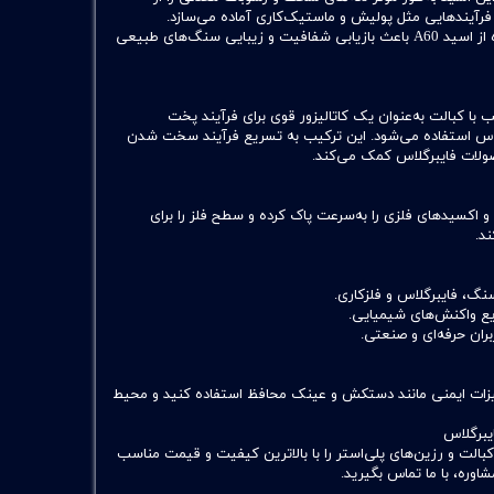
 فرآیندهایی مثل پولیش و ماستیک‌کاری آماده می‌سازد.
افزایش درخشندگی سنگ‌ها: استفاده از اسید A60 باعث بازیابی شفافیت و زیبایی سنگ‌های طبیعی
A در ترکیب با کبالت به‌عنوان یک کاتالیزور قوی برای فرآیند پخت
لاس استفاده می‌شود. این ترکیب به تسریع فرآیند سخت شدن
حصولات فایبرگلاس کمک می‌کند.
 اسید A60 زنگ‌زدگی و اکسیدهای فلزی را به‌سرعت پاک کرده و سطح فلز را برای
د.
نگ، فایبرگلاس و فلزکاری.
ریع واکنش‌های شیمیایی.
ران حرفه‌ای و صنعتی.
اده از اسید A60، از تجهیزات ایمنی مانند دستکش و عینک محافظ استفاده کنید و محیط
انواع مواد اولیه شامل اسید A60، کبالت و رزین‌های پلی‌استر را با بالاترین کیفیت و قیمت مناسب
اوره، با ما تماس بگیرید.