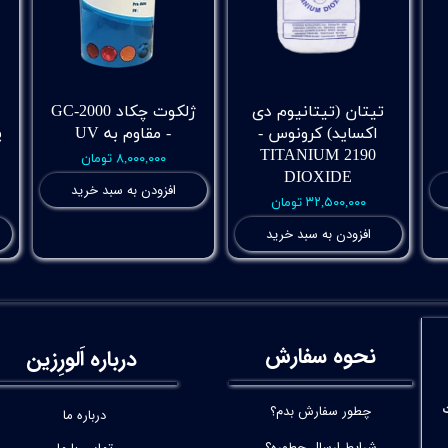
تیتان (تیتانیوم دی
ژلکوت چکاد GC-2000
اکساید) کرونوس -
- مقاوم به UV
پ
2190 TITANIUM
۸,۰۰۰,۰۰۰ تومان
DIOXIDE
افزودن به سبد خرید
۳۲,۵۰۰,۰۰۰ تومان
افزودن به سبد خرید
نحوه سفارش
درباره اَلورِزین
چطور سفارش بدم؟
درباره ما
شرایط ارسال چطوره؟