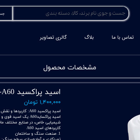
جست
تماس با ما
بلاگ
گالری تصاویر
مشخصات محصول
اسید پراکسید KETONOX-A60
۱,۴۰۰,۰۰۰ تومان
اسید پراکسید A60: کاربردها و نقش آن در صنایع سنگ و فایبرگلاس
اسید پراکسایدA60 یک 
شیمیایی خاص، در صنایع مختلف مانند
کاربردهای اسید A60
1. صنعت سنگ و ساختمان
تمیزکاری و آماده‌سازی سطح سنگ: ای