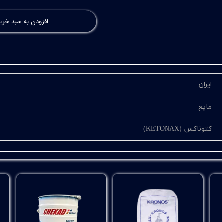
افزودن به سبد خری
ایران
مایع
کتوناکس (KETONAX)