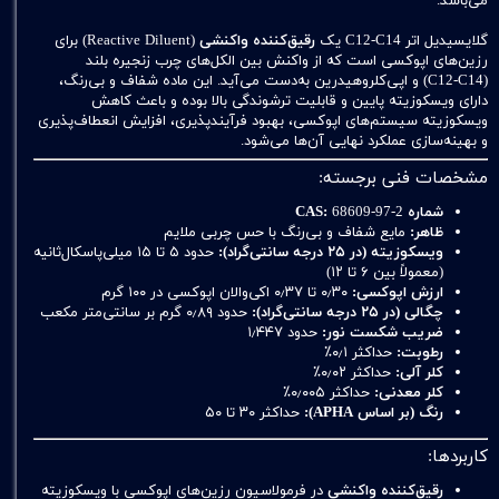
می‌باشد.
گلایسیدیل اتر C12‑C14 یک
رقیق‌کننده واکنشی
(Reactive Diluent) برای
رزین‌های اپوکسی است که از واکنش بین الکل‌های چرب زنجیره بلند
(C12‑C14) و اپی‌کلروهیدرین به‌دست می‌آید. این ماده شفاف و بی‌رنگ،
دارای ویسکوزیته پایین و قابلیت ترشوندگی بالا بوده و باعث کاهش
ویسکوزیته سیستم‌های اپوکسی، بهبود فرآیند‌پذیری، افزایش انعطاف‌پذیری
و بهینه‌سازی عملکرد نهایی آن‌ها می‌شود.
مشخصات فنی برجسته:
شماره CAS:
68609‑97‑2
ظاهر:
مایع شفاف و بی‌رنگ با حس چربی ملایم
ویسکوزیته (در ۲۵ درجه سانتی‌گراد):
حدود ۵ تا ۱۵ میلی‌پاسکال‌ثانیه
(معمولاً بین ۶ تا ۱۲)
ارزش اپوکسی:
۰٫۳۰ تا ۰٫۳۷ اکی‌والان اپوکسی در ۱۰۰ گرم
چگالی (در ۲۵ درجه سانتی‌گراد):
حدود ۰٫۸۹ گرم بر سانتی‌متر مکعب
ضریب شکست نور:
حدود ۱٫۴۴۷
رطوبت:
حداکثر ۰٫۱٪
کلر آلی:
حداکثر ۰٫۰۲٪
کلر معدنی:
حداکثر ۰٫۰۰۵٪
رنگ (بر اساس APHA):
حداکثر ۳۰ تا ۵۰
کاربردها:
رقیق‌کننده واکنشی
در فرمولاسیون رزین‌های اپوکسی با ویسکوزیته