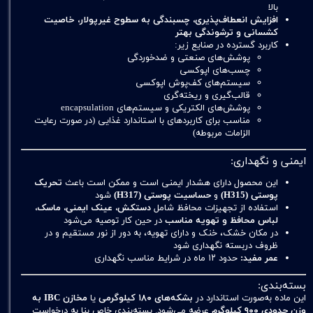
بالا
افزایش انعطاف‌پذیری، چسبندگی به سطوح غیرپولار، خاصیت
کشسانی و ترشوندگی بهتر
کاربرد گسترده در صنایع زیر:
پوشش‌های صنعتی و ضدخوردگی
چسب‌های اپوکسی
سیستم‌های کف‌پوش اپوکسی
قالب‌گیری و ریخته‌گری
پوشش‌های الکتریکی و سیستم‌های encapsulation
مناسب برای کاربردهای با استاندارد غذایی (در صورت رعایت
الزامات مربوطه)
ایمنی و نگهداری:
این محصول دارای هشدار ایمنی است و ممکن است باعث
تحریک
پوستی (H315)
و
حساسیت پوستی (H317)
شود
استفاده از تجهیزات محافظ شامل
دستکش، عینک ایمنی، ماسک،
لباس محافظ و تهویه مناسب
در حین کار توصیه می‌شود
در مکان خشک، خنک و دارای تهویه، به دور از نور مستقیم و در
ظروف دربسته نگهداری شود
عمر مفید:
حدود ۱۲ ماه در شرایط مناسب نگهداری
بسته‌بندی:
این ماده به‌صورت استاندارد در
بشکه‌های ۱۸۰ کیلوگرمی
یا
مخازن IBC به
وزن حدودی ۹۰۰ کیلوگرم
عرضه می‌شود. بسته‌بندی خاص بنا به درخواست