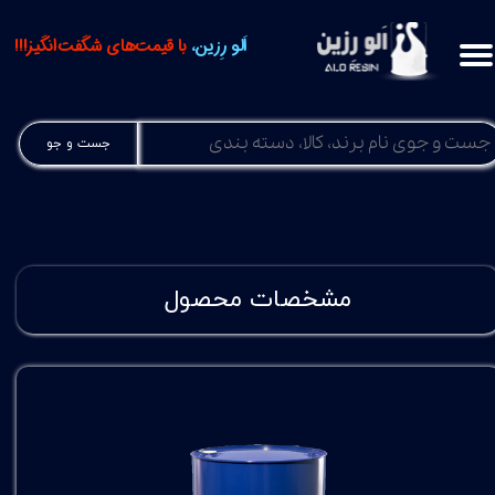
اَلو رِزین،
با قیمت‌های شگفت‌انگیز!!!
جست و جو
مشخصات محصول