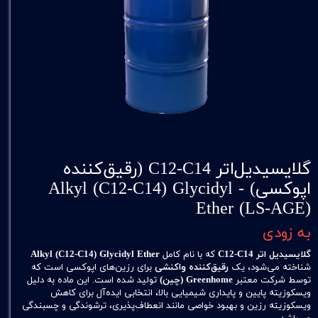
گلایسیدیل‌اتر C12‑C14 (رقیق‌کننده
اپوکسی) - Alkyl (C12‑C14) Glycidyl
Ether (LS‑AGE)
به زودی
گلایسیدیل اتر C12‑C14
که با نام کامل
Alkyl (C12‑C14) Glycidyl Ether
شناخته می‌شود، یک
رقیق‌کننده واکنشی
برای رزین‌های اپوکسی است که
توسط شرکت معتبر
Greenhome (چین)
تولید شده است. این ماده به دلیل
ویسکوزیته پایین و پایداری شیمیایی بالا، انتخابی ایده‌آل برای کاهش
ویسکوزیته رزین و بهبود خواصی مانند انعطاف‌پذیری، ترشوندگی و چسبندگی