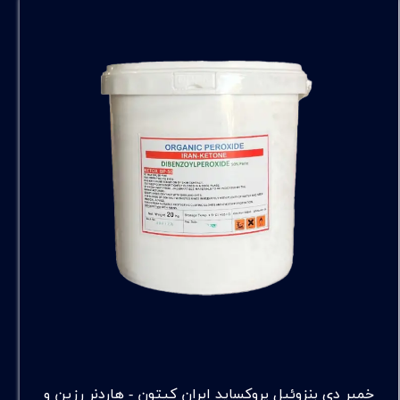
خمیر دی بنزوئیل پروکساید ایران کیتون - هاردنر رزین و