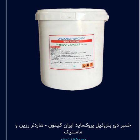
خمیر دی بنزوئیل پروکساید ایران کیتون - هاردنر رزین و
ماستیک