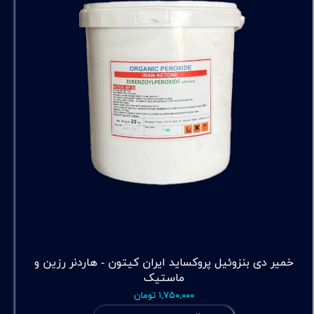
خمیر دی بنزوئیل پروکساید ایران کیتون - هاردنر رزین و
ماستیک
۱,۷۵۰,۰۰۰ تومان