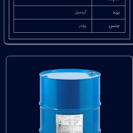
برند
آپسیل
جنس
پودر