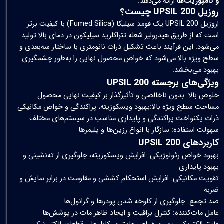
و کامپوزیت‌ها
ارائه می‌دهد.
روزیل UPSIL 200 چیست؟
اروزیل UPSIL 200 یک فومد سیلیکا (Fumed Silica) با کیفیت برتر
است که از طریق هیدرولیز شعله تتراکلرید سیلیکون در دمای بالا تولید
می‌شود. این فرآیند باعث تشکیل ذرات نانومتری با ساختار سه‌بعدی و
سطح ویژه بالا می‌شود که خواص محصول نهایی را به‌طور چشمگیری
بهبود می‌بخشد.
ویژگی‌های برجسته UPSIL 200
خلوص بالا: بدون ناخالصی و تأثیرگذار بر کیفیت نهایی محصول
مساحت سطح ویژه بالا:بهبود ویسکوزیته، پراکندگی و خواص مکانیکی
ذرات یکنواخت:پراکندگی و پایداری مناسب در سیستم‌های مختلف
سهولت استفاده: سازگار با انواع رزین‌ها و پلیمرها
کاربردهای UPSIL 200
بهبود خواص رئولوژیکی: افزایش ویسکوزیته، جلوگیری از ته‌نشینی و
بهبود پایداری
تقویت مکانیکی: افزایش استحکام کششی و مقاومت در برابر سایش و
ضربه
ضد تجمع: جلوگیری از کلوخه شدن پودرها و گرانول‌ها
عامل مات‌کننده: کنترل براقیت و ایجاد ظاهر مات در پوشش‌ها