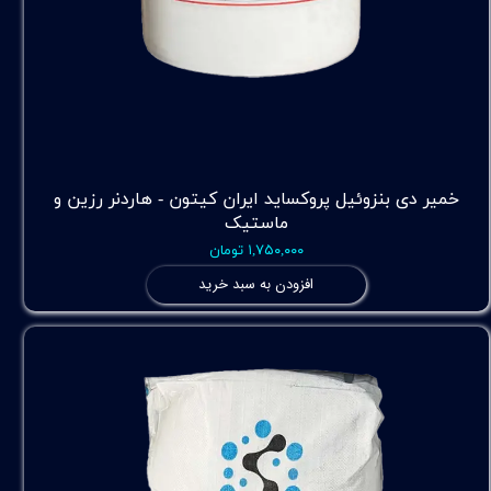
خمیر دی بنزوئیل پروکساید ایران کیتون - هاردنر رزین و
ماستیک
۱,۷۵۰,۰۰۰ تومان
افزودن به سبد خرید