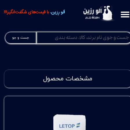
اَلو رِزین،
با قیمت‌های شگفت‌انگیز!!!
جست و جو
مشخصات محصول