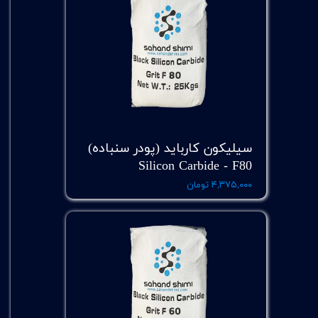
سیلیکون کارباید (پودر سنباده)
Silicon Carbide - F80
۴,۳۷۵,۰۰۰ تومان