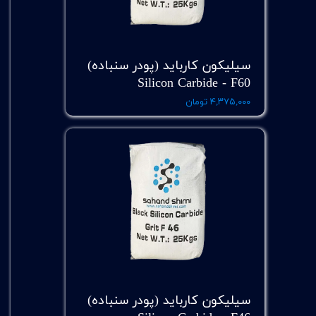
سیلیکون کارباید (پودر سنباده)
Silicon Carbide - F60
۴,۳۷۵,۰۰۰ تومان
سیلیکون کارباید (پودر سنباده)