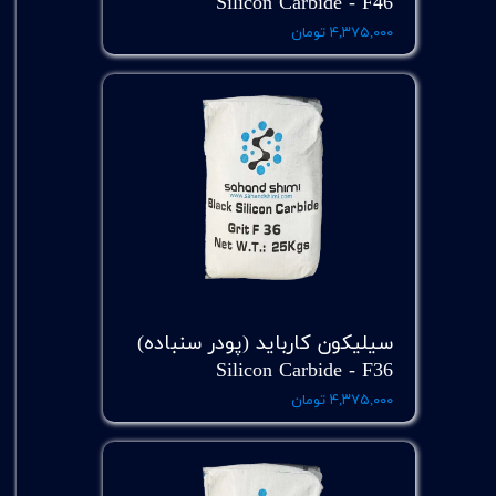
Silicon Carbide - F46
۴,۳۷۵,۰۰۰ تومان
سیلیکون کارباید (پودر سنباده)
Silicon Carbide - F36
۴,۳۷۵,۰۰۰ تومان