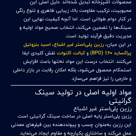
محصولات آشپزخانه تبدیل شده‌اند. دلیل اصلی این
محبوبیت، ترکیب مقاومت بالا، زیبایی ظاهری و تنوع رنگی
در کنار دوام طولانی است. اما آنچه کیفیت نهایی این
سینک‌ها را تضمین می‌کند، انتخاب صحیح مواد اولیه و
مدیریت دقیق فرآیند تولید است.
در این میان،
رزین پلی‌استر غیر اشباع
،
ا
سید بنزوئیل
پراکساید ۶۰٪ (BPO)
و
کبالت اکتوات
نقش کلیدی ایفا
می‌کنند. انتخاب درست این مواد نه‌تنها باعث افزایش
استحکام محصول می‌شود، بلکه امکان رقابت در بازار داخلی
و خارجی را نیز فراهم می‌سازد.
مواد اولیه اصلی در تولید سینک
گرانیتی
رزین پلی‌استر غیر اشباع
رزین پلی‌استر پایه اصلی در ساخت سینک گرانیتی است.
این رزین به‌عنوان چسب و پیونددهنده بین فیلرهای معدنی
عمل می‌کند و ساختاری یکپارچه و مقاوم ایجاد می‌نماید.