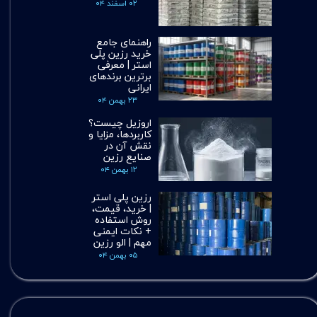
۰۲ اسفند ۰۴
راهنمای جامع
خرید رزین پلی
استر | معرفی
برترین برندهای
ایرانی
۲۳ بهمن ۰۴
اروزیل چیست؟
کاربردها، مزایا و
نقش آن در
صنایع رزین
۱۲ بهمن ۰۴
رزین پلی استر
| خرید، قیمت،
روش استفاده
+ نکات ایمنی
مهم | الو رزین
۰۵ بهمن ۰۴