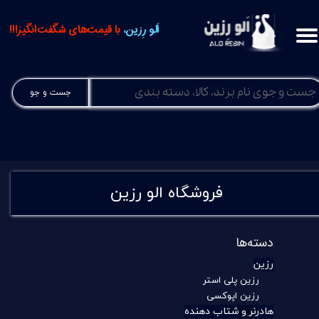
اَلو رِزین،
با قیمت‌های شگفت‌انگیز!!!
جست و جو
فروشگاه الو رزین
دسته‌ها
رزین
رزین پلی استر
رزین اپوکسی
هادرنر و شتاب دهنده