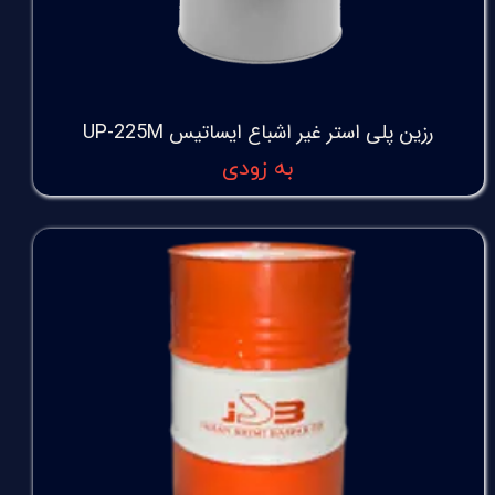
رزین پلی استر غیر اشباع ایساتیس UP-225M
به زودی