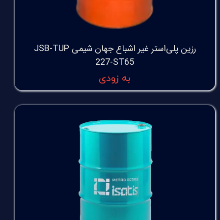
رزین پلی‌استر غیر اشباع جهان شیمی JSB-TUP
227-ST65
به زودی