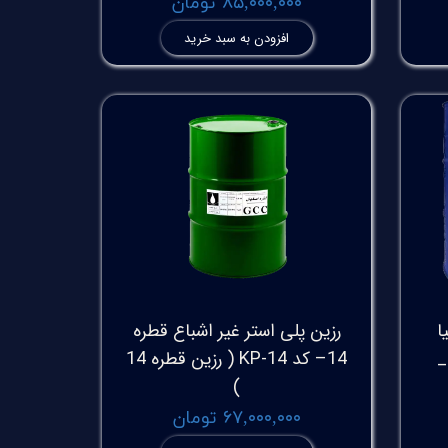
۸۵,۰۰۰,۰۰۰ تومان
افزودن به سبد خرید
NP نانیا
رزین پلی استر غیر اشباع قطره
 بدون IPDA) _
14– کد KP-14 ( رزین قطره 14
)
۶۷,۰۰۰,۰۰۰ تومان