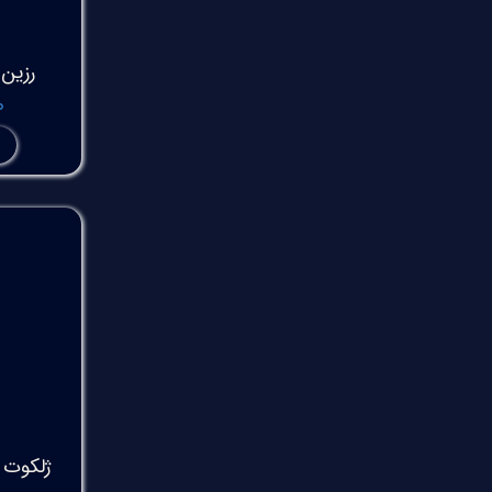
رزین پ
۰