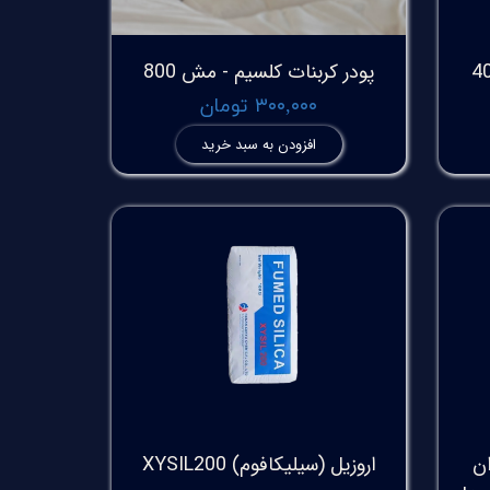
پودر کربنات کلسیم - مش 800
۳۰۰,۰۰۰ تومان
افزودن به سبد خرید
ان
اروزیل (سیلیکافوم) XYSIL200