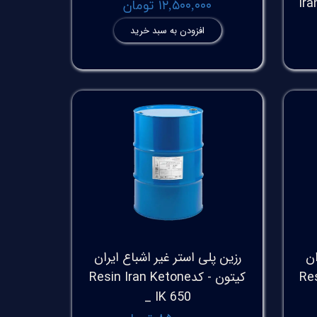
۱۲,۵۰۰,۰۰۰ تومان
افزودن به سبد خرید
ان
رزین پلی استر غیر اشباع ایران
Resi
کیتون - کدResin Iran Ketone
_ IK 650