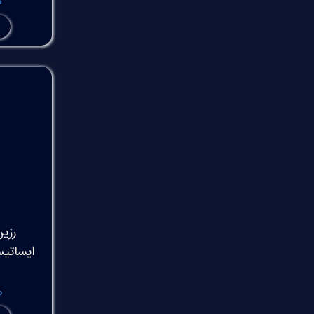
۰
رزین
۰