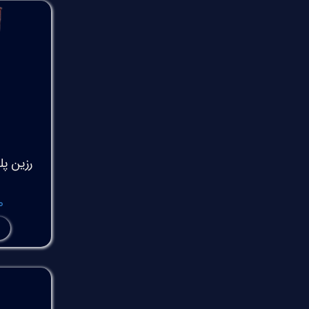
رزین پل
۰