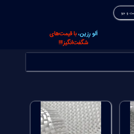
 و جو
اَلو رِزین،
با قیمت‌های
شگفت‌انگیز!!!