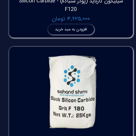
سیلیکون کارباید (پودر سنباده) Silicon Carbide -
F120
۴,۶۲۵,۰۰۰ تومان
افزودن به سبد خرید