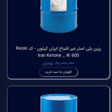
رزین پلی استر غیر اشباع ایران کیتون - کد Resin
Iran Ketone _ IK 600
۸۰,۰۰۰,۰۰۰ تومان
افزودن به سبد خرید