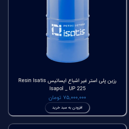
رزین پلی استر غیر اشباع ایساتیس Resin Isatis
Isapol _ UP 225
۷۵,۰۰۰,۰۰۰ تومان
افزودن به سبد خرید