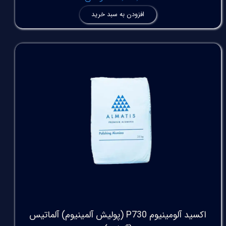
افزودن به سبد خرید
اکسید آلومینیوم P730 (پولیش آلمینیوم) آلماتیس